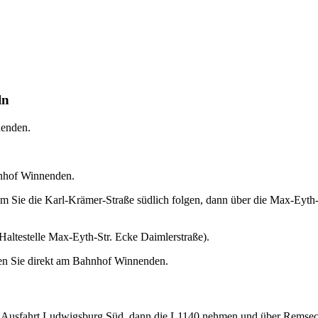
ln
nenden.
hnhof Winnenden.
m Sie die Karl-Krämer-Straße südlich folgen, dann über die Max-Eyth-St
Haltestelle Max-Eyth-Str. Ecke Daimlerstraße).
nden Sie direkt am Bahnhof Winnenden.
ur Ausfahrt Ludwigsburg Süd, dann die L1140 nehmen und über Remsec