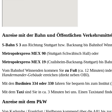
Anreise mit der Bahn und Öffentlichen Verkehrsmitte
S-Bahn S 3
aus Richtung Stuttgart bzw. Backnang bis Bahnhof Win
Metropolexpress MEX 90
(Stuttgart-Schwäbisch Hall) oder
Metropolexpress MEX 19
(Crailsheim-Backnang-Stuttgart) bis Ba
Vom Bahnhof Winnenden kommen Sie
zu Fuß
(ca. 12 Minuten) inde
Handermander-Gebäude
erreichen (direkt neben OBI).
Mit den
Buslinien 334 oder 330
fahren Sie bequem bis zum Institut (
Mit dem
Taxi
sind Sie in ca. 3 Minuten bei uns. Einen Taxistand fi
Anreise mit dem PkW
Von Karlsruhe / Frankfurt / Heilbronn kommend über die A81 bis z