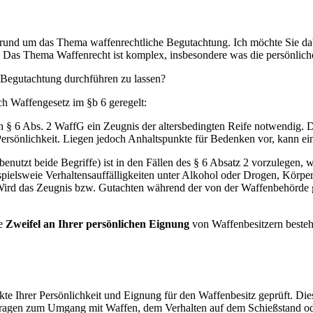
 rund um das Thema waffenrechtliche Begutachtung. Ich möchte Sie dabe
. Das Thema Waffenrecht ist komplex, insbesondere was die persönlic
 Begutachtung durchführen zu lassen?
h Waffengesetz im §b 6 geregelt:
ch § 6 Abs. 2 WaffG ein Zeugnis der altersbedingten Reife notwendig. 
Persönlichkeit. Liegen jedoch Anhaltspunkte für Bedenken vor, kann e
nutzt beide Begriffe) ist in den Fällen des § 6 Absatz 2 vorzulegen, 
ispielsweie Verhaltensauffälligkeiten unter Alkohol oder Drogen, Körp
d das Zeugnis bzw. Gutachten während der von der Waffenbehörde gesetz
de
Zweifel an Ihrer persönlichen Eignung
von Waffenbesitzern besteh
e Ihrer Persönlichkeit und Eignung für den Waffenbesitz geprüft. Die
ragen zum Umgang mit Waffen, dem Verhalten auf dem Schießstand ode