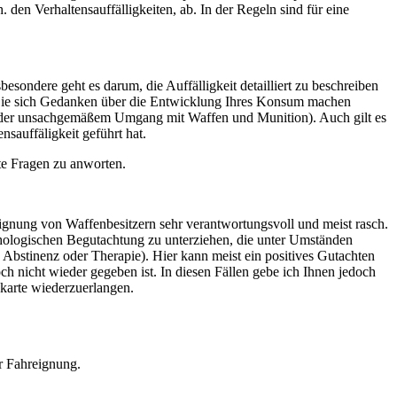
den Verhaltensauffälligkeiten, ab. In der Regeln sind für eine
esondere geht es darum, die Auffälligkeit detailliert zu beschreiben
en Sie sich Gedanken über die Entwicklung Ihres Konsum machen
ng oder unsachgemäßem Umgang mit Waffen und Munition). Auch gilt es
sauffäligkeit geführt hat.
lte Fragen zu anworten.
gnung von Waffenbesitzern sehr verantwortungsvoll und meist rasch.
ychologischen Begutachtung zu unterziehen, die unter Umständen
Abstinenz oder Therapie). Hier kann meist ein positives Gutachten
h nicht wieder gegeben ist. In diesen Fällen gebe ich Ihnen jedoch
zkarte wiederzuerlangen.
r Fahreignung.