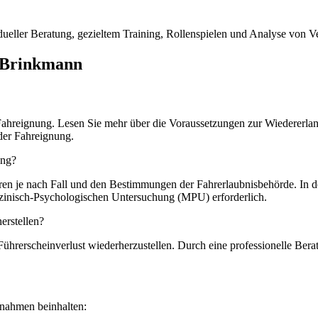
dueller Beratung, gezieltem Training, Rollenspielen und Analyse von 
. Brinkmann
Fahreignung. Lesen Sie mehr über die Voraussetzungen zur Wiedererla
 der Fahreignung.
ung?
en je nach Fall und den Bestimmungen der Fahrerlaubnisbehörde. In der
zinisch-Psychologischen Untersuchung (MPU) erforderlich.
erstellen?
m Führerscheinverlust wiederherzustellen. Durch eine professionelle B
ßnahmen beinhalten: