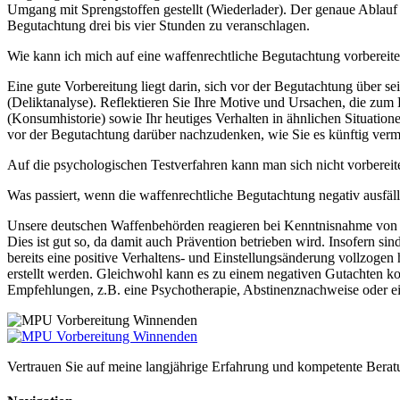
Umgang mit Sprengstoffen gestellt (Wiederlader). Der genaue Ablauf e
Begutachtung drei bis vier Stunden zu veranschlagen.
Wie kann ich mich auf eine waffenrechtliche Begutachtung vorbereit
Eine gute Vorbereitung liegt darin, sich vor der Begutachtung über se
(Deliktanalyse). Reflektieren Sie Ihre Motive und Ursachen, die zum
(Konsumhistorie) sowie Ihr heutiges Verhalten in ähnlichen Situatio
vor der Begutachtung darüber nachzudenken, wie Sie es künftig vermei
Auf die psychologischen Testverfahren kann man sich nicht vorbereiten,
Was passiert, wenn die waffenrechtliche Begutachtung negativ ausfäll
Unsere deutschen Waffenbehörden reagieren bei Kenntnisnahme von An
Dies ist gut so, da damit auch Prävention betrieben wird. Insofern s
bereits eine positive Verhaltens- und Einstellungsänderung vollzoge
erstellt werden. Gleichwohl kann es zu einem negativen Gutachten kom
Empfehlungen, z.B. eine Psychotherapie, Abstinenznachweise oder ein
Vertrauen Sie auf meine langjährige Erfahrung und kompetente Berat