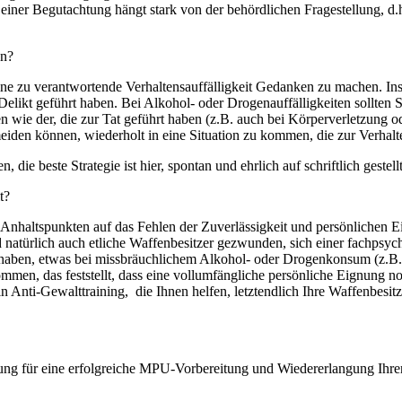
iner Begutachtung hängt stark von der behördlichen Fragestellung, d.h. 
en?
ine zu verantwortende Verhaltensauffälligkeit Gedanken zu machen. Insb
 Delikt geführt haben. Bei Alkohol- oder Drogenauffälligkeiten sollt
nen wie der, die zur Tat geführt haben (z.B. auch bei Körperverletzu
den können, wiederholt in eine Situation zu kommen, die zur Verhalten
 die beste Strategie ist hier, spontan und ehrlich auf schriftlich gestel
t?
haltspunkten auf das Fehlen der Zuverlässigkeit und persönlichen Ei
ind natürlich auch etliche Waffenbesitzer gezwunden, sich einer fachps
n haben, etwas bei missbräuchlichem Alkohol- oder Drogenkonsum (z.B. 
men, das feststellt, dass eine vollumfängliche persönliche Eignung noc
 Anti-Gewalttraining, die Ihnen helfen, letztendlich Ihre Waffenbesit
ung für eine erfolgreiche MPU-Vorbereitung und Wiedererlangung Ihre